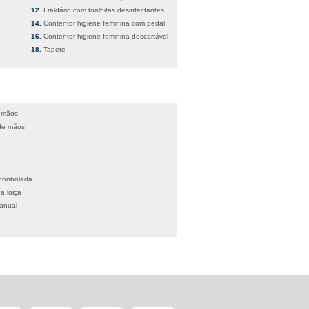
Fraldário com toalhitas desinfectantes
Contentor higiene feminina com pedal
Contentor higiene feminina descartável
Tapete
e mãos
 de mãos
controlada
a loiça
manual