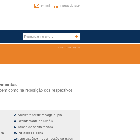
e-mail
mapa do site
home
»
serviços
vimentos
.
 bem como na reposição dos respectivos
Ambientador de recarga dupla
Desinfectante de urinóis
Tampa de sanita forrada
ita
Puxador de porta
Gel alcoólico – desinfecção de mãos