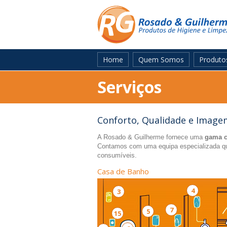
Home
Quem Somos
Produto
Serviços
Conforto, Qualidade e Image
A Rosado & Guilherme fornece uma
gama c
Contamos com uma equipa especializada qu
consumíveis.
Casa de Banho
4
3
7
5
15