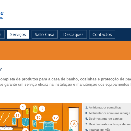
s
Serviços
Salló Casa
Destaques
Contactos
m
ompleta de produtos para a casa de banho, cozinhas e protecção de pa
e garante um serviço eficaz na instalação e manutenção dos equipamentos
1
Ambientador sem pilhas
2
Ambientador com uma recarga
11
10
12
Desinfectante de sanitas
8
Desinfectante da tampa de san
Toalhas de Mão