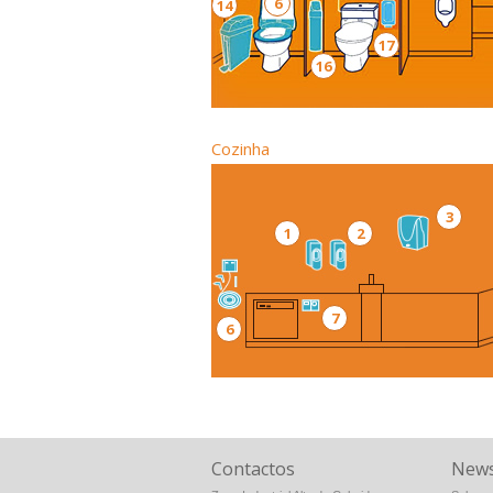
6
14
17
16
Cozinha
3
1
2
7
6
Contactos
News