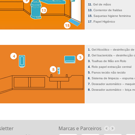
9
Gel de mãos
13
Contentor de fraldas
Saquetas higiene feminina
Papel Higiénico
18
Gel Alcoólico – desinfecção d
4
Gel bactericida – desinfecção
5
Toalhas de Mão em Rolo
Rolo papel extracção central
8
Panos tecido não tecido
Sistema de limpeza – espuma 
Doseador automático – maquin
Doseador automático – loiça 
letter
Marcas e Parceiros