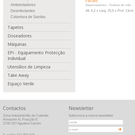
Faciais
Ambientadores
Dispensadores - Toalhas de mão
Desinfectantes
Alt. 6,2 x Larg. 25,5 x Prof. 13cm
Cobertura de Sanitas
Tapetes
Doseadores
Máquinas
EPI - Equipamento Protecção
Individual
Utensílios de Limpeza
Take Away
Espaço Verde
Contactos
Newsletter
Zona Industrial Alto do Colaride,
Subscreva a nossa newsletter
Armazém N, Fracção E
2735-207 Agualva-Cacém
T.
214 302 473
(+351)