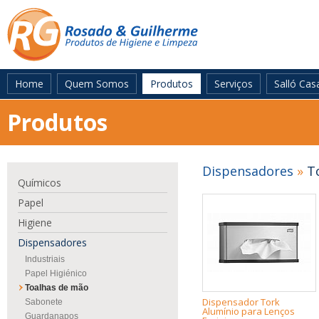
Home
Quem Somos
Produtos
Serviços
Salló Cas
Produtos
Dispensadores
»
To
Químicos
Papel
Higiene
Dispensadores
Industriais
Papel Higiénico
Toalhas de mão
Dispensador Tork
Sabonete
Alumínio para Lenços
Guardanapos