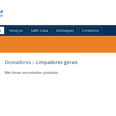
s
Serviços
Salló Casa
Destaques
Contactos
Doseadores
»
Limpadores gerais
Não foram encontrados produtos.