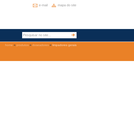
e-mail
mapa do site
home
»
produtos
»
doseadores
»
limpadores gerais