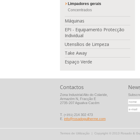
Limpadores gerais
Concentrados
Máquinas
EPI - Equipamento Protecção
Individual
Utensílios de Limpeza
Take Away
Espaço Verde
Contactos
News
Zona Industrial Alto do Colaride,
Subscre
Armazém N, Fracção E
2735-207 Agualva-Cacém
T.
214 302 473
(+351)
E.
info@rosadoguilherme.com
Termos de Utilização
| Copyright © 2013 Rosado & Guil