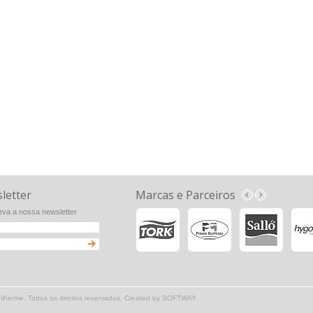
letter
Marcas e Parceiros
va a nossa newsletter
herme. Todos os direitos reservados. Created by
SOFTWAY
.