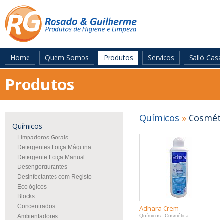
Home
Quem Somos
Produtos
Serviços
Salló Cas
Produtos
Químicos
»
Cosmét
Químicos
Limpadores Gerais
Detergentes Loiça Máquina
Detergente Loiça Manual
Desengordurantes
Desinfectantes com Registo
Ecológicos
Blocks
Concentrados
Adhara Crem
Ambientadores
Químicos - Cosmética