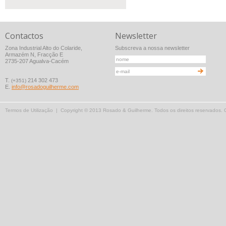
Contactos
Newsletter
Zona Industrial Alto do Colaride,
Subscreva a nossa newsletter
Armazém N, Fracção E
2735-207 Agualva-Cacém
T.
214 302 473
(+351)
E.
info@rosadoguilherme.com
Termos de Utilização
| Copyright © 2013 Rosado & Guilherme. Todos os direitos reservados.