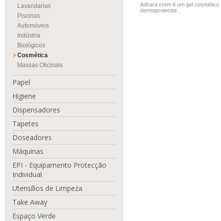
Adhara crem é um gel cosmético
Lavandarias
dermoprotector...
Piscinas
Automóveis
Indústria
Biológicos
Cosmética
Massas Oficinais
Papel
Higiene
Dispensadores
Tapetes
Doseadores
Máquinas
EPI - Equipamento Protecção
Individual
Utensílios de Limpeza
Take Away
Espaço Verde