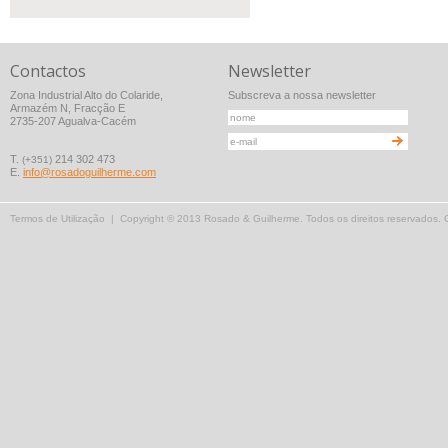
Contactos
Newsletter
Zona Industrial Alto do Colaride,
Subscreva a nossa newsletter
Armazém N, Fracção E
2735-207 Agualva-Cacém
T.
214 302 473
(+351)
E.
info@rosadoguilherme.com
Termos de Utilização
| Copyright © 2013 Rosado & Guilherme. Todos os direitos reservados.