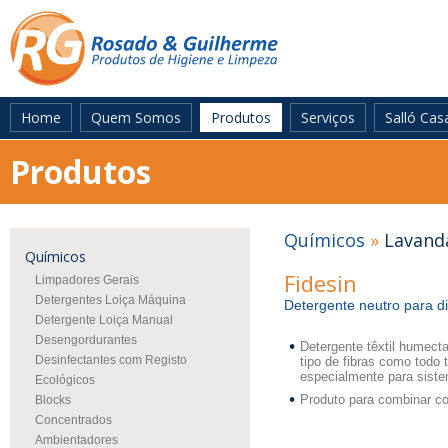
Home
Quem Somos
Produtos
Serviços
Salló Cas
Produtos
Químicos
»
Lavanda
Químicos
Fidesin
Limpadores Gerais
Detergentes Loiça Máquina
Detergente neutro para di
Detergente Loiça Manual
Desengordurantes
Detergente têxtil humect
Desinfectantes com Registo
tipo de fibras como todo 
especialmente para siste
Ecológicos
Produto para combinar co
Blocks
Concentrados
Ambientadores