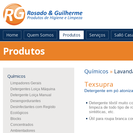
Home
Quem Somos
Produtos
Serviços
Salló Cas
Produtos
Químicos
»
Lavanda
Químicos
Texsupra
Limpadores Gerais
Detergentes Loiça Máquina
Detergente em pó atoniza
Detergente Loiça Manual
Desengordurantes
Detergente têxtil muito c
Desinfectantes com Registo
limpeza de todo tipo de 
sintéticas, etc.
Ecológicos
Útil para roupa branca co
Blocks
Concentrados
Ambientadores