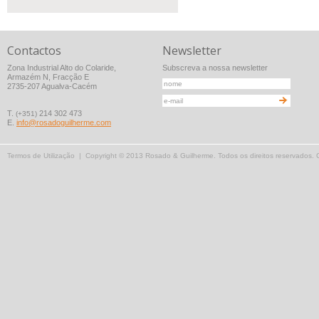
Contactos
Newsletter
Zona Industrial Alto do Colaride,
Subscreva a nossa newsletter
Armazém N, Fracção E
2735-207 Agualva-Cacém
T.
214 302 473
(+351)
E.
info@rosadoguilherme.com
Termos de Utilização
| Copyright © 2013 Rosado & Guilherme. Todos os direitos reservados.