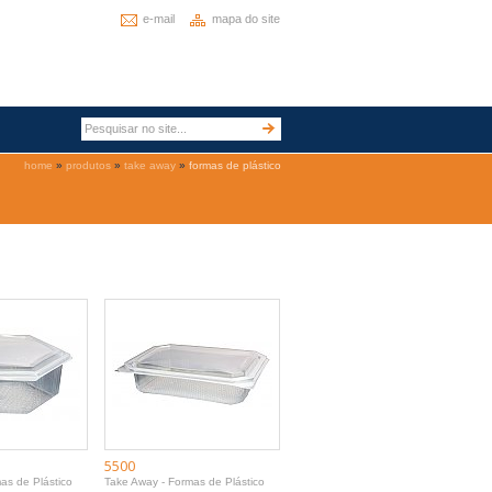
e-mail
mapa do site
home
»
produtos
»
take away
»
formas de plástico
5500
as de Plástico
Take Away - Formas de Plástico