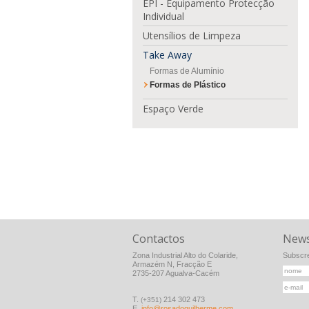
EPI - Equipamento Protecção
Individual
Utensílios de Limpeza
Take Away
Formas de Alumínio
Formas de Plástico
Espaço Verde
Contactos
News
Zona Industrial Alto do Colaride,
Subscre
Armazém N, Fracção E
2735-207 Agualva-Cacém
T.
214 302 473
(+351)
E.
info@rosadoguilherme.com