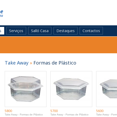
s
Serviços
Salló Casa
Destaques
Contactos
Take Away
»
Formas de Plástico
5800
5700
5600
Take Away - Formas de Plástico
Take Away - Formas de Plástico
Take Away - Form