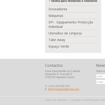
Tarima para Vestiários e chuveiros
Doseadores
Máquinas
EPI - Equipamento Protecção
Individual
Utensílios de Limpeza
Take Away
Espaço Verde
Contactos
News
Zona Industrial Alto do Colaride,
Subscre
Armazém N, Fracção E
2735-207 Agualva-Cacém
T.
214 302 473
(+351)
E.
info@rosadoguilherme.com
Termos de Utilização
| Copyright © 2013 Rosado & Guil