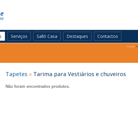
s
Serviços
Salló Casa
Destaques
Contactos
home
»
Tapetes
»
Tarima para Vestiários e chuveiros
Não foram encontrados produtos.