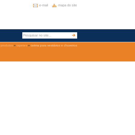
e-mail
mapa do site
produtos
»
tapetes
»
tarima para vestiários e chuveiros