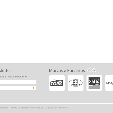
letter
Marcas e Parceiros
va a nossa newsletter
herme. Todos os direitos reservados. Created by
SOFTWAY
.