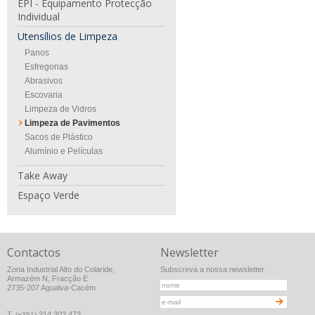
EPI - Equipamento Protecção
Individual
Utensílios de Limpeza
Panos
Esfregonas
Abrasivos
Escovaria
Limpeza de Vidros
Limpeza de Pavimentos
Sacos de Plástico
Alumínio e Películas
Take Away
Espaço Verde
Contactos
Newsletter
Zona Industrial Alto do Colaride,
Subscreva a nossa newsletter
Armazém N, Fracção E
2735-207 Agualva-Cacém
T.
214 302 473
(+351)